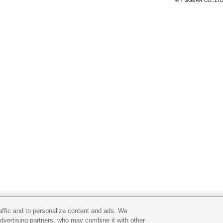
© Y'SGEAR CO.,LT
raffic and to personalize content and ads. We
advertising partners, who may combine it with other