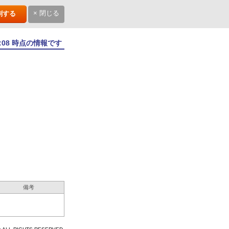
× 閉じる
刷する
7:08 時点の情報です
備考