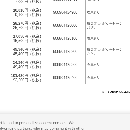
7,000円
（税抜）
10,010円
（税込）
908904424900
在庫あり
9,100円
（税抜）
28,270円
（税込）
取扱店にお問い合わせく
908904425000
25,700円
（税抜）
ださい
17,050円
（税込）
908904425100
在庫あり
15,500円
（税抜）
49,940円
（税込）
取扱店にお問い合わせく
908904425200
45,400円
（税抜）
ださい
54,340円
（税込）
908904425300
在庫あり
49,400円
（税抜）
101,420円
（税込）
908904425400
在庫あり
92,200円
（税抜）
© Y'SGEAR CO.,LT
raffic and to personalize content and ads. We
advertising partners, who may combine it with other