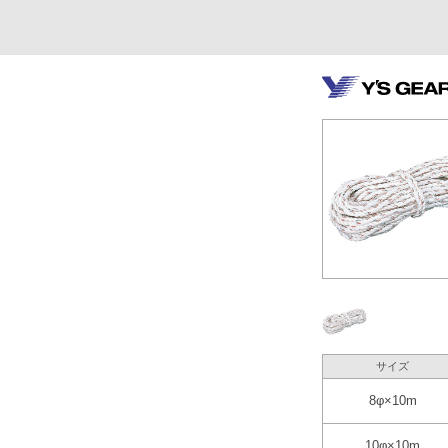
サイズ
8φ×10m
10φ×10m