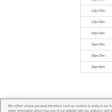
12φ×10m
12φ×30m
16φ×10m
16φ×30m
20φ×20m
20φ×40m
We collect unique personal identifiers such as cookies to analyze our t
share information about your use of our website with our analytics and 