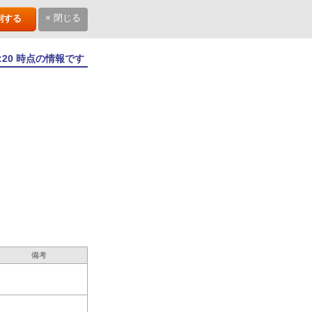
× 閉じる
刷する
7:20 時点の情報です
備考