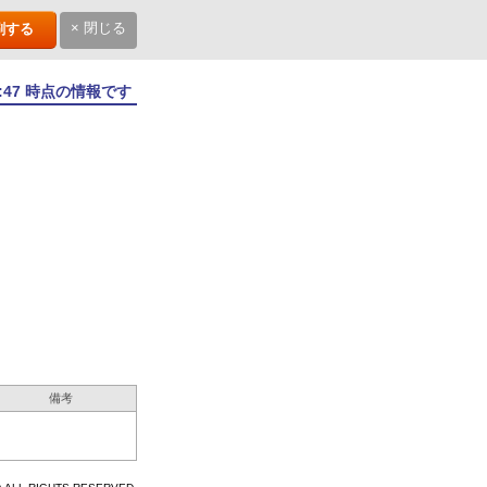
× 閉じる
刷する
6:47 時点の情報です
備考