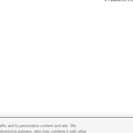
© Y'SGEAR CO.,LT
raffic and to personalize content and ads. We
advertising partners, who may combine it with other