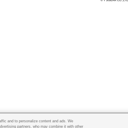
© Y'SGEAR CO.,LT
raffic and to personalize content and ads. We
advertising partners, who may combine it with other