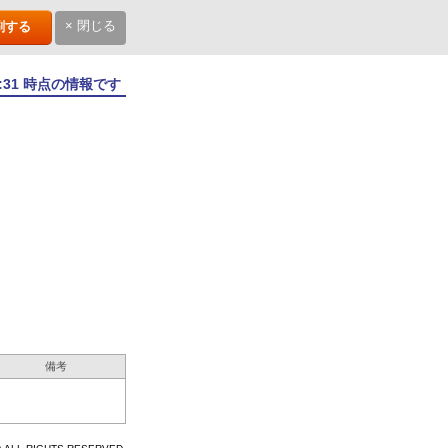
× 閉じる
刷する
0:31 時点の情報です
備考