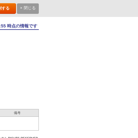
× 閉じる
刷する
1:55 時点の情報です
備考