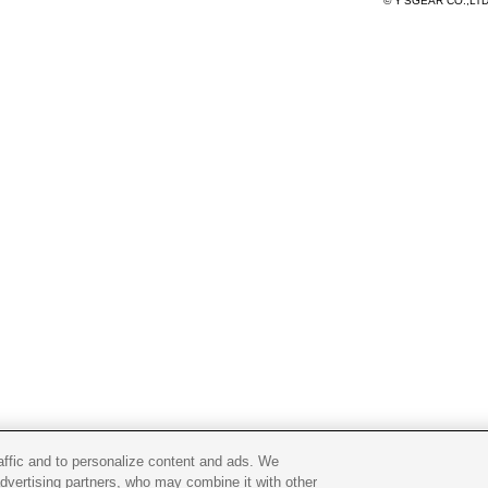
© Y'SGEAR CO.,LT
raffic and to personalize content and ads. We
advertising partners, who may combine it with other