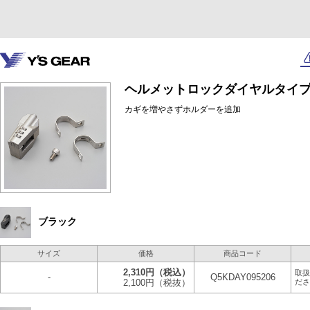
ヘルメットロックダイヤルタイ
カギを増やさずホルダーを追加
ブラック
サイズ
価格
商品コード
2,310円
（税込）
取扱
-
Q5KDAY095206
2,100円
（税抜）
ださ