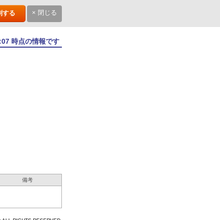
× 閉じる
刷する
4:07 時点の情報です
備考