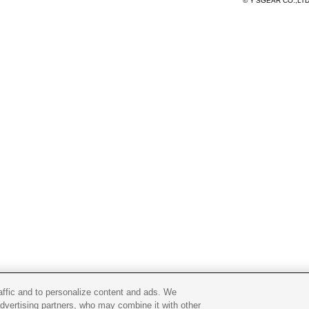
© Y'SGEAR CO.,LT
raffic and to personalize content and ads. We
advertising partners, who may combine it with other