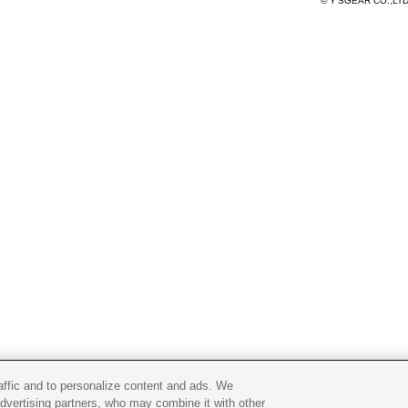
© Y'SGEAR CO.,LT
raffic and to personalize content and ads. We
advertising partners, who may combine it with other