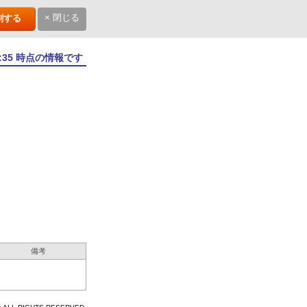
× 閉じる
刷する
7:35 時点の情報です
備考