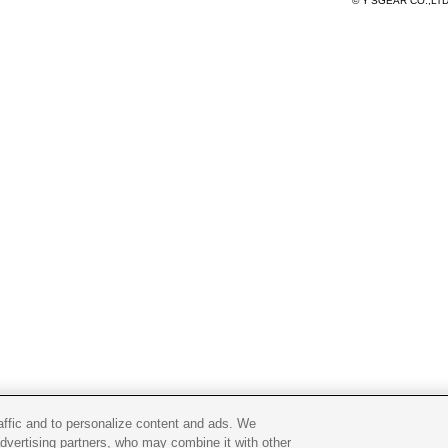
© Y'SGEAR CO.,LT
raffic and to personalize content and ads. We
advertising partners, who may combine it with other