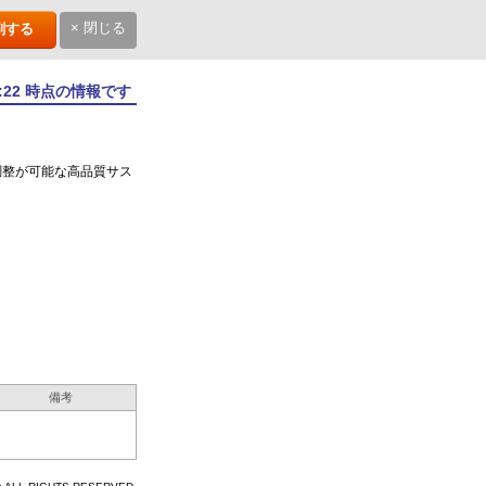
× 閉じる
刷する
3:22 時点の情報です
調整が可能な高品質サス
備考