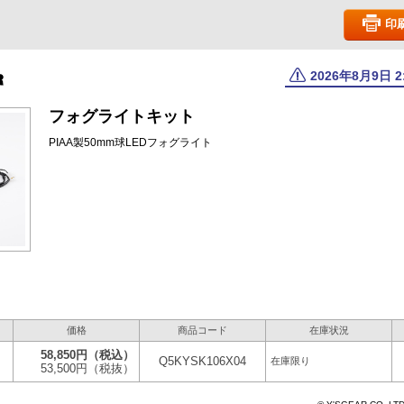
印
2026年8月9日 
フォグライトキット
PIAA製50mm球LEDフォグライト
価格
商品コード
在庫状況
58,850円
（税込）
Q5KYSK106X04
在庫限り
53,500円
（税抜）