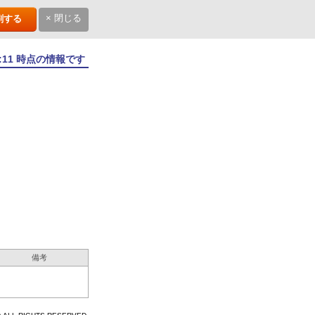
× 閉じる
刷する
2:11 時点の情報です
備考