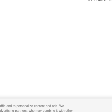
© Y'SGEAR CO.,LT
raffic and to personalize content and ads. We
advertising partners, who may combine it with other