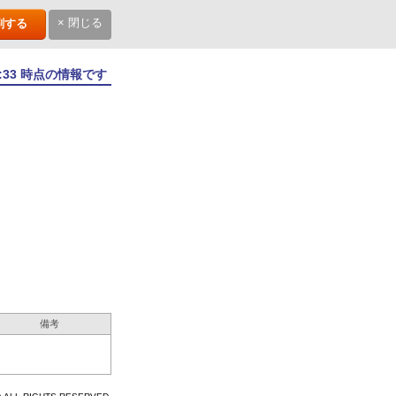
× 閉じる
刷する
7:33 時点の情報です
備考