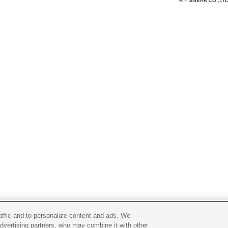
© Y'SGEAR CO.,LT
raffic and to personalize content and ads. We
advertising partners, who may combine it with other