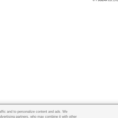
© Y'SGEAR CO.,LT
raffic and to personalize content and ads. We
advertising partners, who may combine it with other