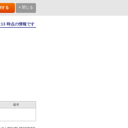
× 閉じる
刷する
7:13 時点の情報です
備考