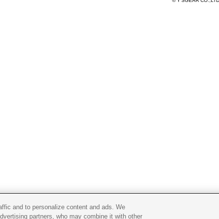
© Y'SGEAR CO.,LT
raffic and to personalize content and ads. We
advertising partners, who may combine it with other