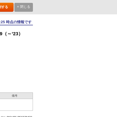
× 閉じる
刷する
6:25 時点の情報です
（～’23）
備考