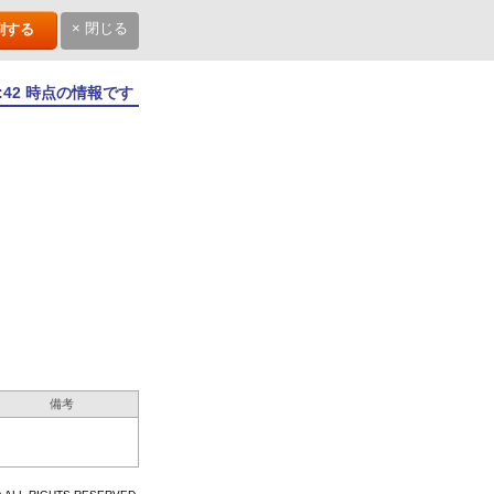
× 閉じる
刷する
3:42 時点の情報です
備考