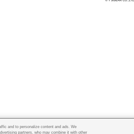
© Y'SGEAR CO.,LT
raffic and to personalize content and ads. We
advertising partners, who may combine it with other