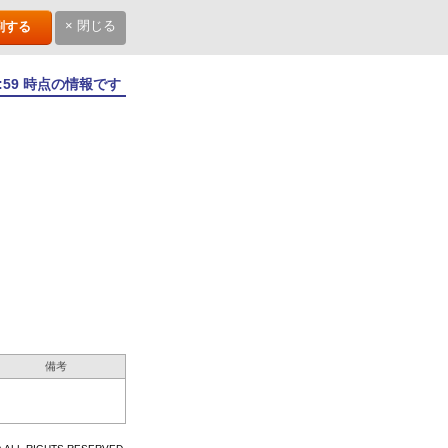
× 閉じる
刷する
5:59 時点の情報です
備考