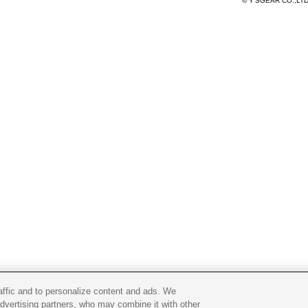
© Y'SGEAR CO.,LT
raffic and to personalize content and ads. We
advertising partners, who may combine it with other