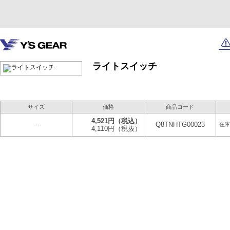
ライトスイッチ
サイズ
価格
商品コード
4,521円
（税込）
-
Q8TNHTG00023
在庫
4,110円
（税抜）