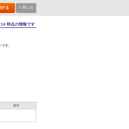
× 閉じる
刷する
4:14 時点の情報です
ーです。
備考