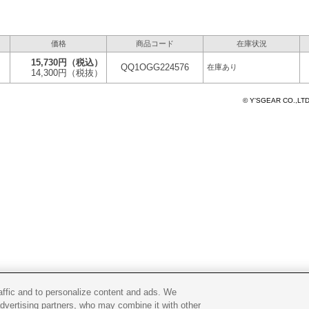
価格
商品コード
在庫状況
15,730円
（税込）
QQ1OGG224576
在庫あり
14,300円
（税抜）
© Y'SGEAR CO.,LT
raffic and to personalize content and ads. We
advertising partners, who may combine it with other