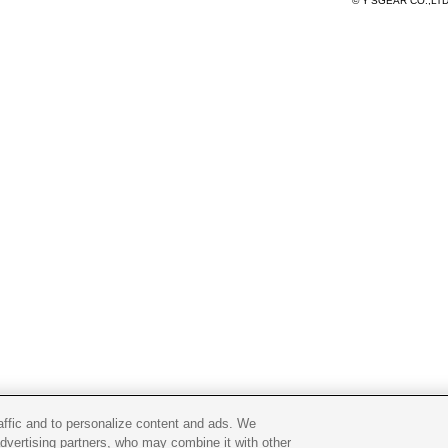
© Y'SGEAR CO.,LT
raffic and to personalize content and ads. We
advertising partners, who may combine it with other