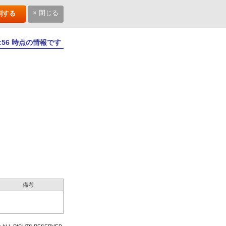
× 閉じる
刷する
2:56 時点の情報です
備考