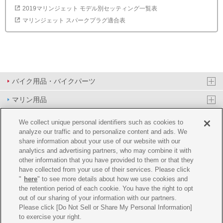
2019マリンジェット モデル別セッティング一覧表
マリンジェット スパークプラグ適合表
バイク用品・バイクパーツ
マリン用品
PAS/YPJ用品
We collect unique personal identifiers such as cookies to
analyze our traffic and to personalize content and ads. We
その他用品
share information about your use of our website with our
analytics and advertising partners, who may combine it with
イベント&エンターテイメント
other information that you have provided to them or that they
have collected from your use of their services. Please click
オンラインショップ
"
here
" to see more details about how we use cookies and
the retention period of each cookie. You have the right to opt
企業情報
out of our sharing of your information with our partners.
Please click [Do Not Sell or Share My Personal Information]
ご利用規約
推薦環境
プライバシーポリシー
Cookie ポリシー
to exercise your right.