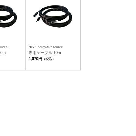
ource
NextEnargy&Resource
0m
専用ケーブル 10m
4,070円
）
（税込）