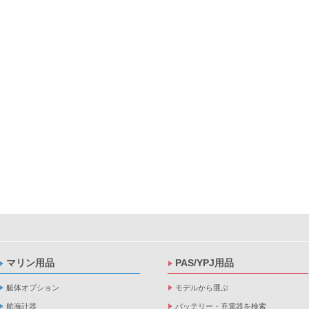
マリン用品
PAS/YPJ用品
艇体オプション
モデルから選ぶ
航海計器
バッテリー・充電器を検索