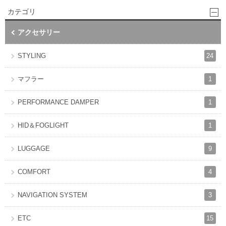
カテゴリ
アクセサリー
24
STYLING
1
マフラー
1
PERFORMANCE DAMPER
1
HID＆FOGLIGHT
9
LUGGAGE
4
COMFORT
3
NAVIGATION SYSTEM
15
ETC