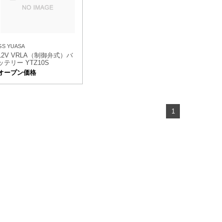
GS YUASA
12V VRLA（制御弁式）バ
ッテリー YTZ10S
オープン価格
1