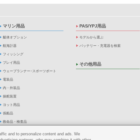
マリン用品
PAS/YPJ用品
艇体オプション
モデルから選ぶ
航海計器
バッテリー・充電器を検索
フィッシング
プレイ用品
その他用品
ウェーブランナー･スポーツボート
電装品
内・外装品
操舵装置
ヨット用品
係船品
救命品・検査品
メンテナンス
raffic and to personalize content and ads. We
アパレル
advertising partners, who may combine it with other