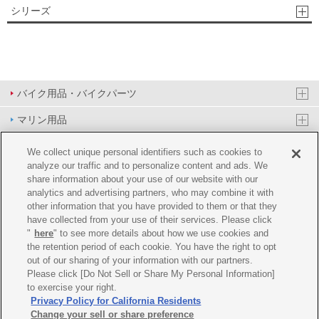
シリーズ
バイク用品・バイクパーツ
マリン用品
PAS/YPJ用品
We collect unique personal identifiers such as cookies to
analyze our traffic and to personalize content and ads. We
その他用品
share information about your use of our website with our
analytics and advertising partners, who may combine it with
イベント&エンターテイメント
other information that you have provided to them or that they
have collected from your use of their services. Please click
オンラインショップ
"
here
" to see more details about how we use cookies and
the retention period of each cookie. You have the right to opt
企業情報
out of our sharing of your information with our partners.
Please click [Do Not Sell or Share My Personal Information]
ご利用規約
推薦環境
プライバシーポリシー
Cookie ポリシー
to exercise your right.
Privacy Policy for California Residents
Change your sell or share preference