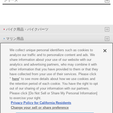
シリーズ
バイク用品・バイクパーツ
マリン用品
PAS/YPJ用品
We collect unique personal identifiers such as cookies to
analyze our traffic and to personalize content and ads. We
その他用品
share information about your use of our website with our
analytics and advertising partners, who may combine it with
イベント&エンターテイメント
other information that you have provided to them or that they
have collected from your use of their services. Please click
オンラインショップ
"
here
" to see more details about how we use cookies and
the retention period of each cookie. You have the right to opt
企業情報
out of our sharing of your information with our partners.
Please click [Do Not Sell or Share My Personal Information]
ご利用規約
推薦環境
プライバシーポリシー
Cookie ポリシー
to exercise your right.
Privacy Policy for California Residents
Change your sell or share preference