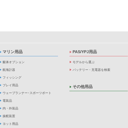
マリン用品
PAS/YPJ用品
艇体オプション
モデルから選ぶ
航海計器
バッテリー・充電器を検索
フィッシング
プレイ用品
その他用品
ウェーブランナー･スポーツボート
電装品
内・外装品
操舵装置
ヨット用品