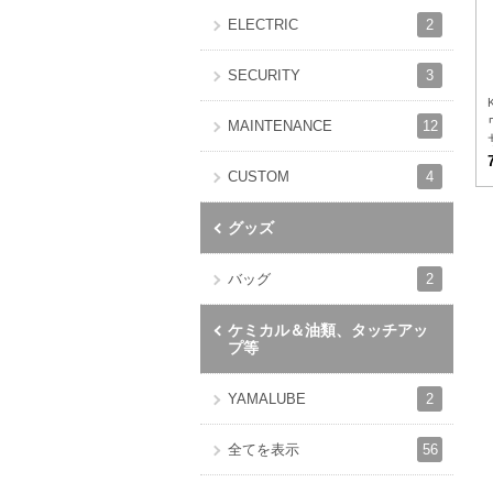
2
ELECTRIC
3
SECURITY
12
MAINTENANCE
4
CUSTOM
グッズ
2
バッグ
ケミカル＆油類、タッチアッ
プ等
2
YAMALUBE
56
全てを表示