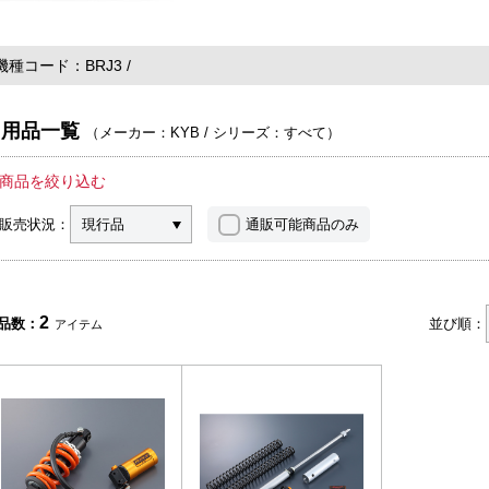
機種コード
BRJ3
用品一覧
（
メーカー：KYB
/
シリーズ：すべて
）
商品を絞り込む
販売状況：
現行品
通販可能商品のみ
2
品数：
並び順：
アイテム