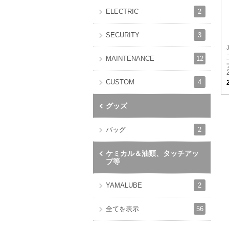
2
ELECTRIC
3
SECURITY
12
MAINTENANCE
4
CUSTOM
グッズ
2
バッグ
ケミカル＆油類、タッチアッ
プ等
2
YAMALUBE
56
全てを表示