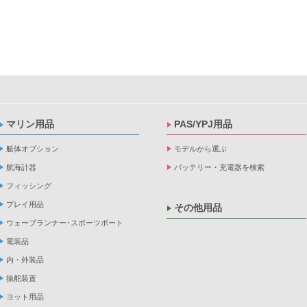
マリン用品
PAS/YPJ用品
艇体オプション
モデルから選ぶ
航海計器
バッテリー・充電器を検索
フィッシング
プレイ用品
その他用品
ウェーブランナー･スポーツボート
電装品
内・外装品
操舵装置
ヨット用品