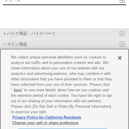
シリーズ
バイク用品・バイクパーツ
マリン用品
PAS/YPJ用品
We collect unique personal identifiers such as cookies to
analyze our traffic and to personalize content and ads. We
その他用品
share information about your use of our website with our
analytics and advertising partners, who may combine it with
イベント&エンターテイメント
other information that you have provided to them or that they
have collected from your use of their services. Please click
オンラインショップ
"
here
" to see more details about how we use cookies and
the retention period of each cookie. You have the right to opt
企業情報
out of our sharing of your information with our partners.
Please click [Do Not Sell or Share My Personal Information]
ご利用規約
推薦環境
プライバシーポリシー
Cookie ポリシー
to exercise your right.
Privacy Policy for California Residents
Change your sell or share preference