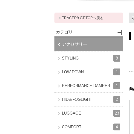
TRACER9 GT TOPへ戻る
カテゴリ
アクセサリー
8
STYLING
1
LOW DOWN
1
PERFORMANCE DAMPER
商
2
HID＆FOGLIGHT
23
LUGGAGE
4
COMFORT