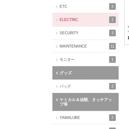
3
ETC
2
ELECTRIC
3
SECURITY
11
MAINTENANCE
1
モニター
グッズ
2
バッグ
ケミカル＆油類、タッチアッ
プ等
2
YAMALUBE