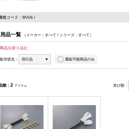
機種コード
BVU6
用品一覧
（
メーカー：すべて
/
シリーズ：すべて
）
商品を絞り込む
販売状況：
現行品
通販可能商品のみ
2
品数：
並び順：
アイテム