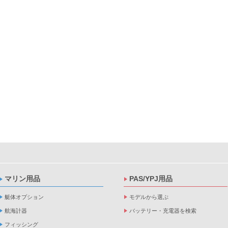
マリン用品
PAS/YPJ用品
艇体オプション
モデルから選ぶ
航海計器
バッテリー・充電器を検索
フィッシング