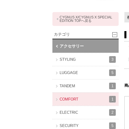
CYGNUS X/CYGNUS X SPECIAL
EDITION TOPへ戻る
カテゴリ
アクセサリー
3
STYLING
5
LUGGAGE
商
1
TANDEM
1
COMFORT
2
ELECTRIC
5
SECURITY