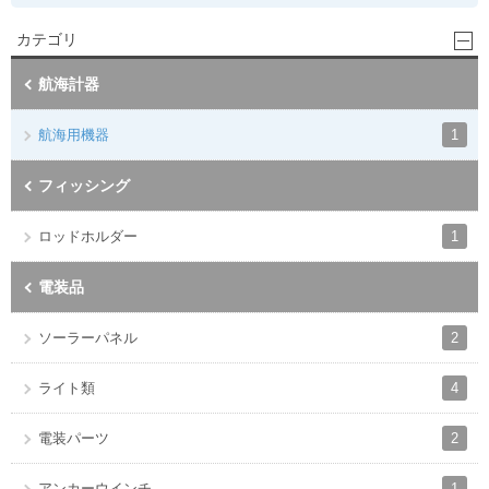
カテゴリ
航海計器
1
航海用機器
フィッシング
1
ロッドホルダー
電装品
2
ソーラーパネル
4
ライト類
2
電装パーツ
1
アンカーウインチ