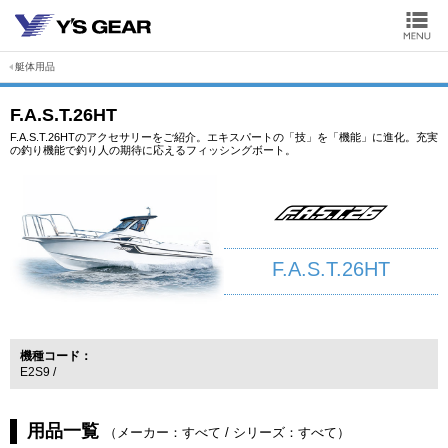
艇体用品
F.A.S.T.26HT
F.A.S.T.26HTのアクセサリーをご紹介。エキスパートの「技」を「機能」に進化。充実
の釣り機能で釣り人の期待に応えるフィッシングボート。
F.A.S.T.26HT
機種コード
E2S9
用品一覧
（
メーカー：すべて
/
シリーズ：すべて
）