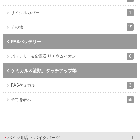
1
サイクルカバー
15
その他
PASバッテリー
6
バッテリー&充電器 リチウムイオン
ケミカル＆油類、タッチアップ等
3
PASケミカル
59
全てを表示
バイク用品・バイクパーツ