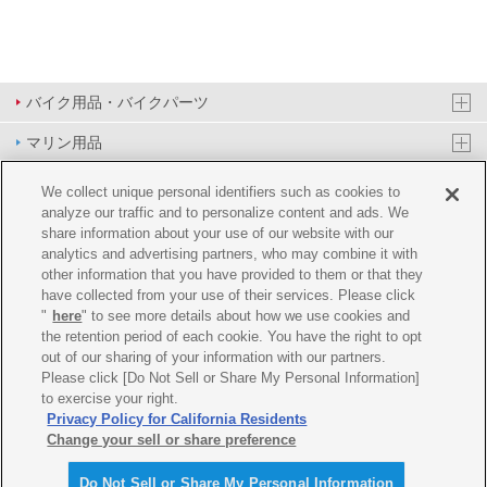
バイク用品・バイクパーツ
マリン用品
PAS/YPJ用品
We collect unique personal identifiers such as cookies to
analyze our traffic and to personalize content and ads. We
その他用品
share information about your use of our website with our
analytics and advertising partners, who may combine it with
イベント&エンターテイメント
other information that you have provided to them or that they
have collected from your use of their services. Please click
オンラインショップ
"
here
" to see more details about how we use cookies and
the retention period of each cookie. You have the right to opt
企業情報
out of our sharing of your information with our partners.
Please click [Do Not Sell or Share My Personal Information]
ご利用規約
推薦環境
プライバシーポリシー
Cookie ポリシー
to exercise your right.
Privacy Policy for California Residents
Change your sell or share preference
Do Not Sell or Share My Personal Information