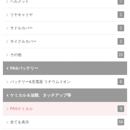
7
ヘルメット
1
リヤキャリヤ
1
サドルカバー
1
サイクルカバー
15
その他
PASバッテリー
6
バッテリー&充電器 リチウムイオン
ケミカル＆油類、タッチアップ等
3
PASケミカル
59
全てを表示