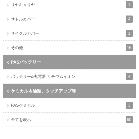
1
リヤキャリヤ
4
サドルカバー
1
サイクルカバー
16
その他
PASバッテリー
4
バッテリー&充電器 リチウムイオン
ケミカル＆油類、タッチアップ等
3
PASケミカル
60
全てを表示