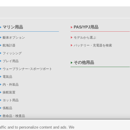
マリン用品
PAS/YPJ用品
艇体オプション
モデルから選ぶ
航海計器
バッテリー・充電器を検索
フィッシング
プレイ用品
その他用品
ウェーブランナー･スポーツボート
電装品
内・外装品
操舵装置
ヨット用品
係船品
救命品・検査品
メンテナンス
raffic and to personalize content and ads. We