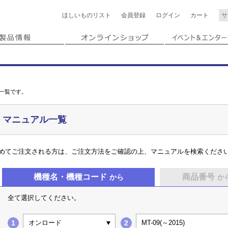
ほしいもの
リスト
会員登録
ログイン
カート
一覧です。
マニュアル一覧
めてご注文される方は、ご注文方法をご確認の上、マニュアルを検索くださ
機種名・
機種コード
商品番号
から
か
全て選択してください。
オンロード
MT-09(～2015)