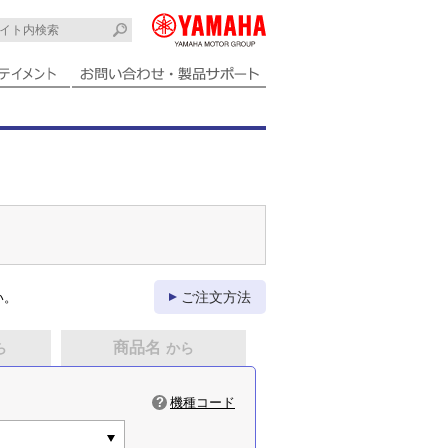
ご注文方法
い。
商品名
ら
から
機種コード