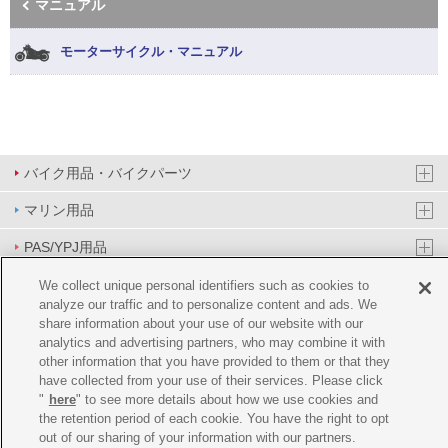
マニュアル
モーターサイクル・マニュアル
バイク用品・バイクパーツ
マリン用品
PAS/YPJ用品
その他用品
We collect unique personal identifiers such as cookies to
analyze our traffic and to personalize content and ads. We
イベント&エンターテイメント
share information about your use of our website with our
analytics and advertising partners, who may combine it with
オンラインショップ
other information that you have provided to them or that they
have collected from your use of their services. Please click
企業情報
"
here
" to see more details about how we use cookies and
the retention period of each cookie. You have the right to opt
ご利用規約
推薦環境
プライバシーポリシー
Cookie ポリシー
out of our sharing of your information with our partners.