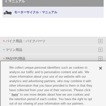
マニュアル
モーターサイクル・マニュアル
バイク用品・バイクパーツ
マリン用品
PAS/YPJ用品
その他用品
We collect unique personal identifiers such as cookies to
analyze our traffic and to personalize content and ads. We
イベント&エンターテイメント
share information about your use of our website with our
analytics and advertising partners, who may combine it with
オンラインショップ
other information that you have provided to them or that they
have collected from your use of their services. Please click
企業情報
"
here
" to see more details about how we use cookies and
the retention period of each cookie. You have the right to opt
ご利用規約
推薦環境
プライバシーポリシー
Cookie ポリシー
out of our sharing of your information with our partners.