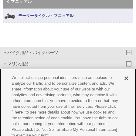
マニュアル
モーターサイクル・マニュアル
バイク用品・バイクパーツ
マリン用品
PAS/YPJ用品
We collect unique personal identifiers such as cookies to
analyze our traffic and to personalize content and ads. We
その他用品
share information about your use of our website with our
analytics and advertising partners, who may combine it with
イベント&エンターテイメント
other information that you have provided to them or that they
have collected from your use of their services. Please click
オンラインショップ
"
here
" to see more details about how we use cookies and
the retention period of each cookie. You have the right to opt
企業情報
out of our sharing of your information with our partners.
Please click [Do Not Sell or Share My Personal Information]
ご利用規約
推薦環境
プライバシーポリシー
Cookie ポリシー
to exercise your right.