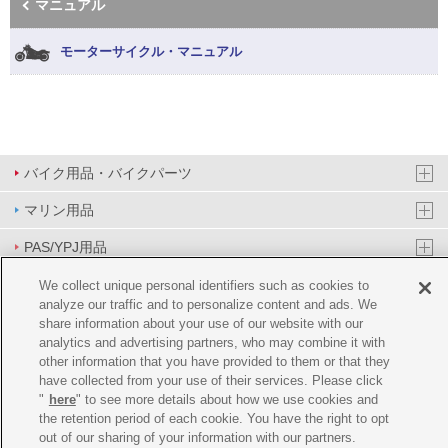
マニュアル
モーターサイクル・マニュアル
バイク用品・バイクパーツ
マリン用品
PAS/YPJ用品
その他用品
We collect unique personal identifiers such as cookies to
analyze our traffic and to personalize content and ads. We
イベント&エンターテイメント
share information about your use of our website with our
analytics and advertising partners, who may combine it with
オンラインショップ
other information that you have provided to them or that they
have collected from your use of their services. Please click
企業情報
"
here
" to see more details about how we use cookies and
the retention period of each cookie. You have the right to opt
ご利用規約
推薦環境
プライバシーポリシー
Cookie ポリシー
out of our sharing of your information with our partners.