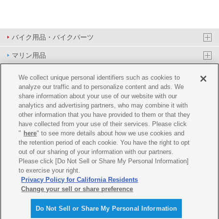
バイク用品・バイクパーツ
マリン用品
PAS/YPJ用品
We collect unique personal identifiers such as cookies to
analyze our traffic and to personalize content and ads. We
その他用品
share information about your use of our website with our
analytics and advertising partners, who may combine it with
イベント&エンターテイメント
other information that you have provided to them or that they
have collected from your use of their services. Please click
オンラインショップ
"
here
" to see more details about how we use cookies and
the retention period of each cookie. You have the right to opt
企業情報
out of our sharing of your information with our partners.
Please click [Do Not Sell or Share My Personal Information]
ご利用規約
推薦環境
プライバシーポリシー
Cookie ポリシー
to exercise your right.
Privacy Policy for California Residents
Change your sell or share preference
Do Not Sell or Share My Personal Information
© Y'SGEAR CO.,LTD.ALL RIGHTS RESERVED.