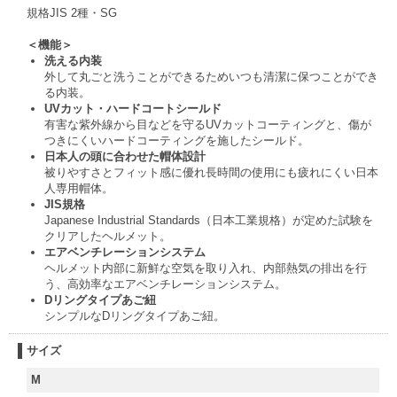
規格JIS 2種・SG
＜機能＞
洗える内装
外して丸ごと洗うことができるためいつも清潔に保つことができ
る内装。
UVカット・ハードコートシールド
有害な紫外線から目などを守るUVカットコーティングと、傷が
つきにくいハードコーティングを施したシールド。
日本人の頭に合わせた帽体設計
被りやすさとフィット感に優れ長時間の使用にも疲れにくい日本
人専用帽体。
JIS規格
Japanese Industrial Standards（日本工業規格）が定めた試験を
クリアしたヘルメット。
エアベンチレーションシステム
ヘルメット内部に新鮮な空気を取り入れ、内部熱気の排出を行
う、高効率なエアベンチレーションシステム。
Dリングタイプあご紐
シンプルなDリングタイプあご紐。
サイズ
M