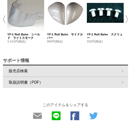
ベ
99
YF-1 Roll Bahn シール
YF-1 Roll Bahn サイドカ
YF-1 Roll Bahn スクリュ
ド ライトスモーク
バー
ー
3,410円(税込)
990円(税込)
330円(税込)
サポート情報
販売店検索
取扱説明書（PDF）
このアイテムをシェアする