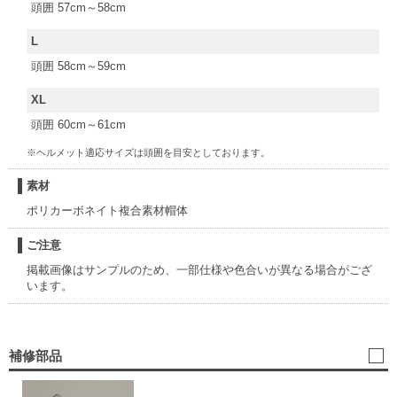
頭囲 57cm～58cm
L
頭囲 58cm～59cm
XL
頭囲 60cm～61cm
※ヘルメット適応サイズは頭囲を目安としております。
素材
ポリカーボネイト複合素材帽体
ご注意
掲載画像はサンプルのため、一部仕様や色合いが異なる場合がござ
います。
補修部品
YF