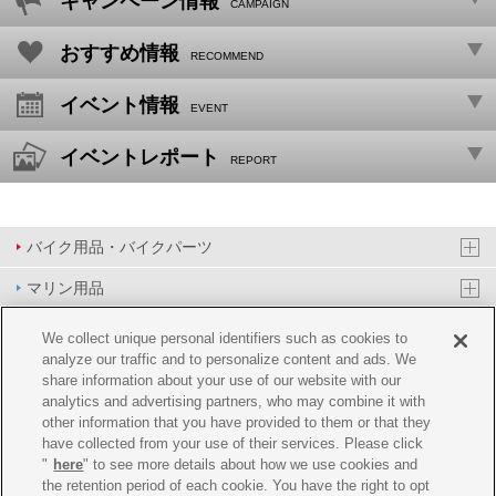
キャンペーン
情報
CAMPAIGN
おすすめ
情報
RECOMMEND
イベント
情報
EVENT
イベント
レポート
REPORT
バイク用品・バイクパーツ
マリン用品
PAS/YPJ用品
We collect unique personal identifiers such as cookies to
analyze our traffic and to personalize content and ads. We
その他用品
share information about your use of our website with our
analytics and advertising partners, who may combine it with
イベント&エンターテイメント
other information that you have provided to them or that they
have collected from your use of their services. Please click
オンラインショップ
"
here
" to see more details about how we use cookies and
the retention period of each cookie. You have the right to opt
企業情報