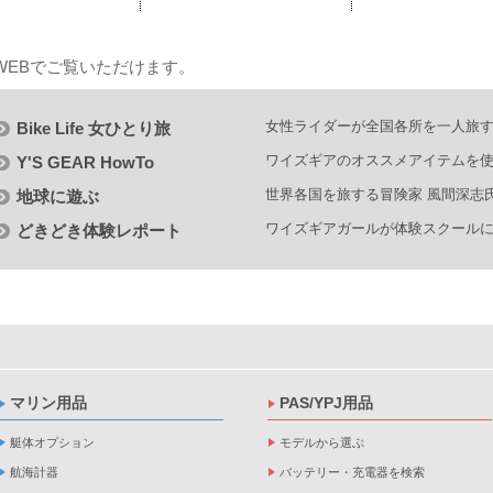
の記事をWEBでご覧いただけます。
女性ライダーが全国各所を一人旅す
Bike Life 女ひとり旅
ワイズギアのオススメアイテムを使
Y'S GEAR HowTo
世界各国を旅する冒険家 風間深志
地球に遊ぶ
ワイズギアガールが体験スクール
どきどき体験レポート
マリン用品
PAS/YPJ用品
艇体オプション
モデルから選ぶ
航海計器
バッテリー・充電器を検索