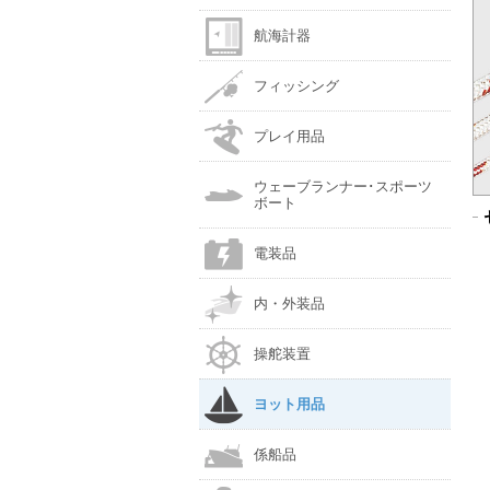
航海計器
フィッシング
プレイ用品
ウェーブランナー･スポーツ
ボート
電装品
内・外装品
操舵装置
ヨット用品
係船品