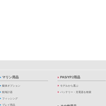
マリン用品
PAS/YPJ用品
艇体オプション
モデルから選ぶ
航海計器
バッテリー・充電器を検索
フィッシング
プレイ用品