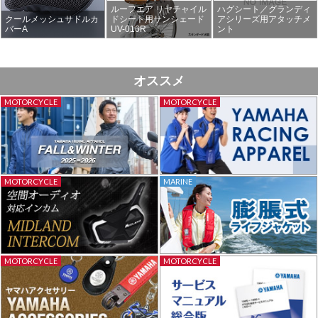
ルーフエア リヤチャイル
ハグシート／グランディ
クールメッシュサドルカ
ドシート用サンシェード
アシリーズ用アタッチメ
バーA
UV-016R
ント
オススメ
MOTORCYCLE
MOTORCYCLE
MOTORCYCLE
MARINE
MOTORCYCLE
MOTORCYCLE