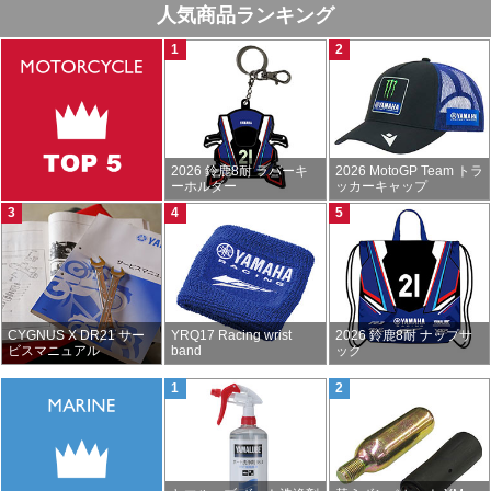
人気商品ランキング
2026 鈴鹿8耐 ラバーキ
2026 MotoGP Team トラ
ーホルダー
ッカーキャップ
CYGNUS X DR21 サー
YRQ17 Racing wrist
2026 鈴鹿8耐 ナップサ
ビスマニュアル
band
ック