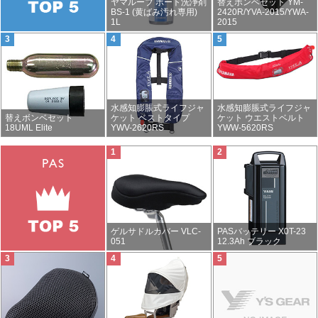
ヤマルーブ ボート洗浄剤
替えボンベセット YM-
BS-1 (黄ばみ汚れ専用)
2420R/YVA-2015/YWA-
1L
2015
水感知膨脹式ライフジャ
水感知膨脹式ライフジャ
替えボンベセット
ケット ベストタイプ
ケット ウエストベルト
18UML Elite
YWV-2620RS
YWW-5620RS
ゲルサドルカバー VLC-
PASバッテリー X0T-23
051
12.3Ah ブラック