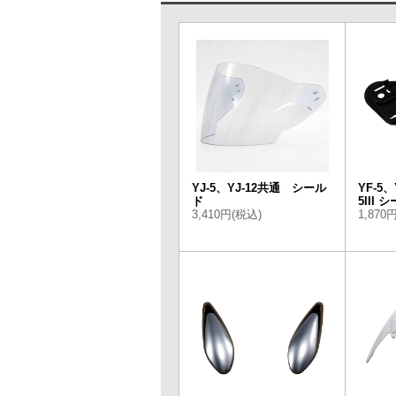
YJ-5、YJ-12共通 シール
YF-5、
ド
5III
3,410円(税込)
1,870