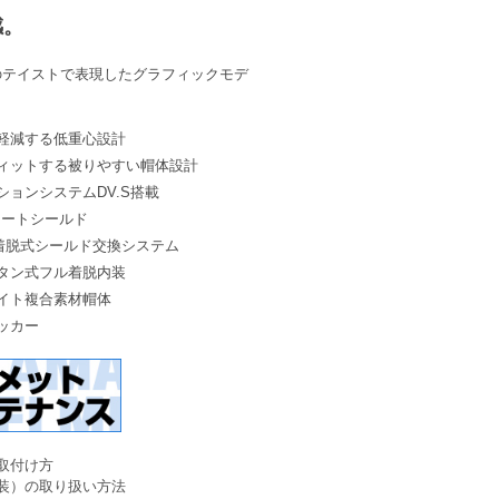
感。
のテイストで表現したグラフィックモデ
軽減する低重心設計
ィットする被りやすい帽体設計
ョンシステムDV.S搭載
コートシールド
ュ着脱式シールド交換システム
タン式フル着脱内装
イト複合素材帽体
ッカー
取付け方
装）の取り扱い方法