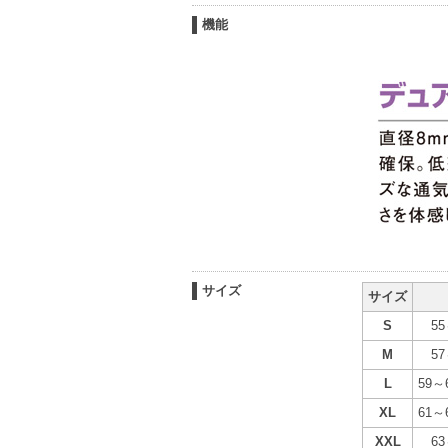
機能
サイズ
サイズ
S
55
M
57
L
59～
XL
61～
XXL
63