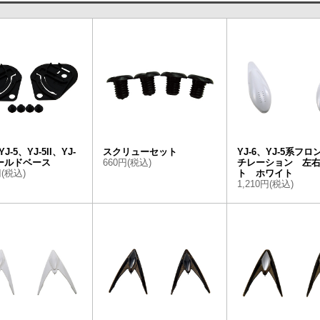
YJ-5、YJ-5II、YJ-
スクリューセット
YJ-6、YJ-5系フ
 シールドベース
660円(税込)
チレーション 左
円(税込)
ト ホワイト
1,210円(税込)