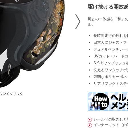
駆け抜ける開放
風との一体感を「和」
ル。
長時間走行の疲れを
日本人にジャストフ
デュアルベンチレーシ
UVカット・ハード
S.S.Hワンプッシ
洗えるワンタッチボ
強靭なポリカーボネ
リアリフレクトステ
ウンメタリック
シールドの取外しと
インナーキット（内