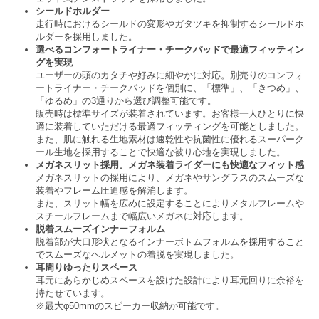
シールドホルダー
走行時におけるシールドの変形やガタツキを抑制するシールドホ
ルダーを採用しました。
選べるコンフォートライナー・チークパッドで最適フィッティン
グを実現
ユーザーの頭のカタチや好みに細やかに対応。別売りのコンフォ
ートライナー・チークパッドを個別に、「標準」、「きつめ」、
「ゆるめ」の3通りから選び調整可能です。
販売時は標準サイズが装着されています。お客様一人ひとりに快
適に装着していただける最適フィッティングを可能としました。
また、肌に触れる生地素材は速乾性や抗菌性に優れるスーパーク
ール生地を採用することで快適な被り心地を実現しました。
メガネスリット採用。メガネ装着ライダーにも快適なフィット感
メガネスリットの採用により、メガネやサングラスのスムーズな
装着やフレーム圧迫感を解消します。
また、スリット幅を広めに設定することによりメタルフレームや
スチールフレームまで幅広いメガネに対応します。
脱着スムーズインナーフォルム
脱着部が大口形状となるインナーボトムフォルムを採用すること
でスムーズなヘルメットの着脱を実現しました。
耳周りゆったりスペース
耳元にあらかじめスペースを設けた設計により耳元回りに余裕を
持たせています。
※最大φ50mmのスピーカー収納が可能です。