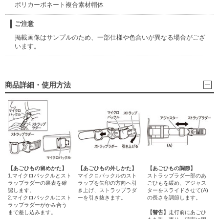
ポリカーボネート複合素材帽体
ご注意
掲載画像はサンプルのため、一部仕様や色合いが異なる場合がござ
います。
商品詳細・使用方法
【あごひもの留めかた】
【あごひもの外しかた】
【あごひもの調節】
1.マイクロバックルとスト
マイクロバックルのスト
ストラップラダー部のあ
ラップラダーの裏表を確
ラップを矢印の方向へ引
ごひもを緩め、アジャス
認します。
き上げ、ストラップラダ
ターをスライドさせて(A)
2.マイクロバックルにスト
ーを引き抜きます。
の長さを調節します。
ラップラダーがかみ合う
まで差し込みます。
【警告】
走行前にあごひ