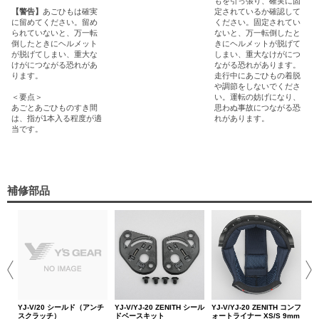
もを引っ張り、確実に固
【警告】
あごひもは確実
定されているか確認して
に留めてください。留め
ください。固定されてい
られていないと、万一転
ないと、万一転倒したと
倒したときにヘルメット
きにヘルメットが脱げて
が脱げてしまい、重大な
しまい、重大なけがにつ
けがにつながる恐れがあ
ながる恐れがあります。
ります。
走行中にあごひもの着脱
や調節をしないでくださ
＜要点＞
い。運転の妨げになり、
あごとあごひものすき間
思わぬ事故につながる恐
は、指が1本入る程度が適
れがあります。
当です。
補修部品
YJ
ォ
3,
YJ-V/20 シールド（アンチ
YJ-V/YJ-20 ZENITH シール
YJ-V/YJ-20 ZENITH コンフ
スクラッチ）
ドベースキット
ォートライナー XS/S 9mm