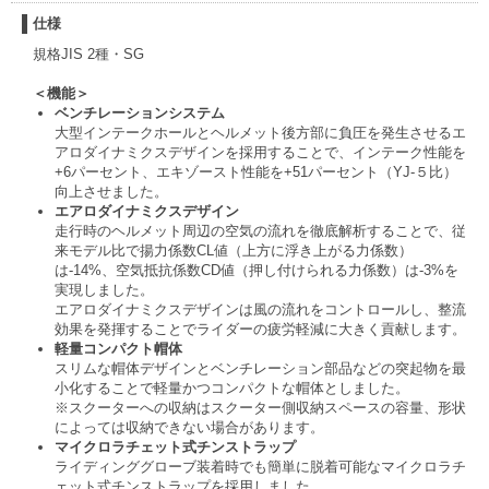
仕様
規格JIS 2種・SG
＜機能＞
ベンチレーションシステム
大型インテークホールとヘルメット後方部に負圧を発生させるエ
アロダイナミクスデザインを採用することで、インテーク性能を
+6パーセント、エキゾースト性能を+51パーセント（YJ-５比）
向上させました。
エアロダイナミクスデザイン
走行時のヘルメット周辺の空気の流れを徹底解析することで、従
来モデル比で揚力係数CL値（上方に浮き上がる力係数）
は-14%、空気抵抗係数CD値（押し付けられる力係数）は-3%を
実現しました。
エアロダイナミクスデザインは風の流れをコントロールし、整流
効果を発揮することでライダーの疲労軽減に大きく貢献します。
軽量コンパクト帽体
スリムな帽体デザインとベンチレーション部品などの突起物を最
小化することで軽量かつコンパクトな帽体としました。
※スクーターへの収納はスクーター側収納スペースの容量、形状
によっては収納できない場合があります。
マイクロラチェット式チンストラップ
ライディンググローブ装着時でも簡単に脱着可能なマイクロラチ
ェット式チンストラップを採用しました。