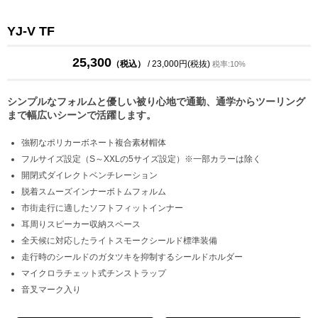
YJ-V TF
25,300
（税込）
/ 23,000円(税抜)
税率:10%
シンプルなフォルムと優しい被り心地で通勤、通学からツーリング
まで幅広いシーンで活躍します。
強靭なポリカーボネート複合素材帽体
フルサイズ設定（S～XXLの5サイズ設定）※一部カラーは除く
開閉式ダイレクトベンチレーション
脱着スムーズインナーボトムフォルム
市街走行に適したソフトフィットインナー
耳周りスピーカー収納スペース
全天候に対応したライトスモークシールド標準装備
走行時のシールドのガタツキを抑制するシールドホルダー
マイクロラチェット式チンストラップ
音叉マーク入り