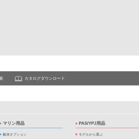
索
カタログダウンロード
マリン用品
PAS/YPJ用品
艇体オプション
モデルから選ぶ