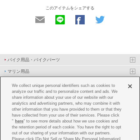
このアイテムをシェアする
バイク用品・バイクパーツ
マリン用品
PAS/YPJ用品
We collect unique personal identifiers such as cookies to
analyze our traffic and to personalize content and ads. We
その他用品
share information about your use of our website with our
analytics and advertising partners, who may combine it with
イベント&エンターテイメント
other information that you have provided to them or that they
have collected from your use of their services. Please click
オンラインショップ
"
here
" to see more details about how we use cookies and
the retention period of each cookie. You have the right to opt
企業情報
out of our sharing of your information with our partners.
Please click [Do Not Sell or Share My Personal Information]