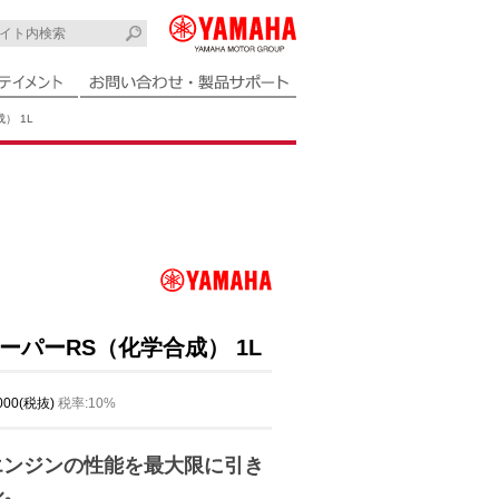
） 1L
ーパーRS（化学合成） 1L
,000(税抜)
税率:10%
エンジンの性能を最大限に引き
ル。