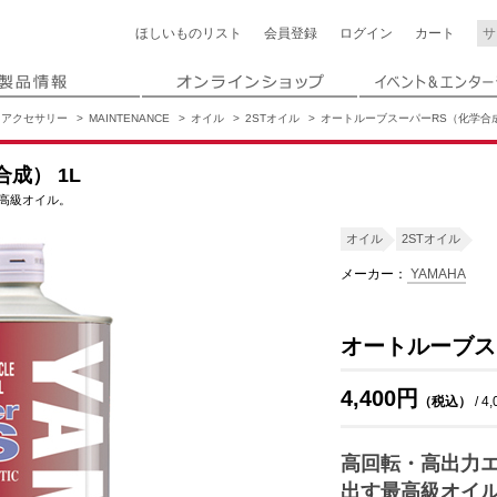
ほしいもの
リスト
会員登録
ログイン
カート
アクセサリー
MAINTENANCE
オイル
2STオイル
オートルーブスーパーRS（化学合成
成） 1L
高級オイル。
オイル
2STオイル
メーカー：
YAMAHA
オートルーブス
4,400円
（税込）
/ 4
高回転・高出力
出す最高級オイ