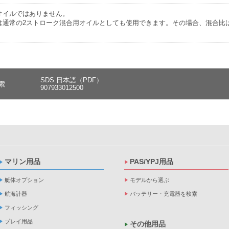
オイルではありません。
は通常の2ストローク混合用オイルとしても使用できます。その場合、混合比
SDS 日本語（PDF）
索
907933012500
マリン用品
PAS/YPJ用品
艇体オプション
モデルから選ぶ
航海計器
バッテリー・充電器を検索
フィッシング
プレイ用品
その他用品