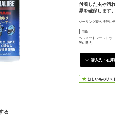
付着した虫や汚
界を確保します
ツーリング時の携帯に
用途
ヘルメットシールドや
等の除去。
購入先・在庫
ほしいものリス
する