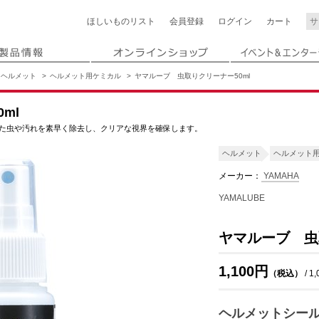
ほしいもの
リスト
会員登録
ログイン
カート
ヘルメット
ヘルメット用ケミカル
ヤマルーブ 虫取りクリーナー50ml
ml
た虫や汚れを素早く除去し、クリアな視界を確保します。
ヘルメット
ヘルメット
メーカー：
YAMAHA
YAMALUBE
ヤマルーブ 虫
1,100円
（税込）
/ 1
ヘルメットシー