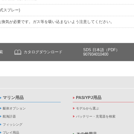
ュ式スプレー)
な換気が必要です。ガス等を吸い込まないよう注意してください。
SDS 日本語（PDF）
索
カタログダウンロード
907934010400
マリン用品
PAS/YPJ用品
艇体オプション
モデルから選ぶ
航海計器
バッテリー・充電器を検索
フィッシング
プレイ用品
その他用品