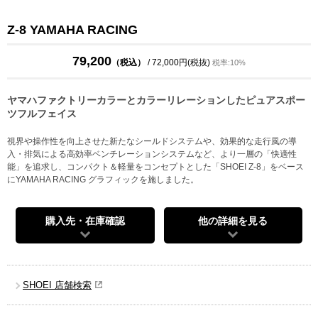
Z-8 YAMAHA RACING
79,200
（税込）
/ 72,000円(税抜)
税率:10%
ヤマハファクトリーカラーとカラーリレーションしたピュアスポー
ツフルフェイス
視界や操作性を向上させた新たなシールドシステムや、効果的な走行風の導
入・排気による高効率ベンチレーションシステムなど、より一層の「快適性
能」を追求し、コンパクト＆軽量をコンセプトとした「SHOEI Z-8」をベース
にYAMAHA RACING グラフィックを施しました。
購入先・在庫確認
他の詳細を見る
SHOEI 店舗検索