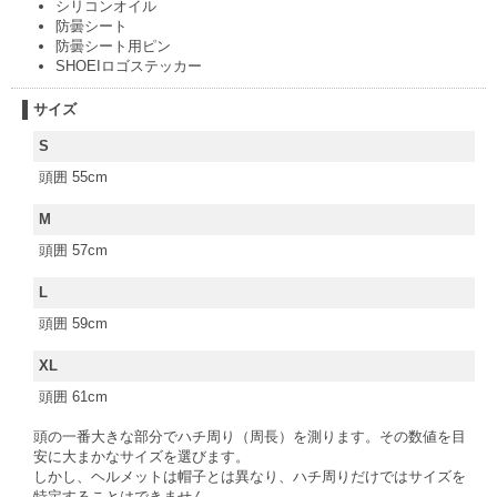
シリコンオイル
防曇シート
防曇シート用ピン
SHOEIロゴステッカー
サイズ
S
頭囲 55cm
M
頭囲 57cm
L
頭囲 59cm
XL
頭囲 61cm
頭の一番大きな部分でハチ周り（周長）を測ります。その数値を目
安に大まかなサイズを選びます。
しかし、ヘルメットは帽子とは異なり、ハチ周りだけではサイズを
特定することはできません。