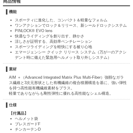
商品情報
機能
スポーティに進化した、コンパクト＆軽量なフォルム
ワンアクションでロック＆リリース、新シールドロックシステム
PINLOCK® EVO lens
快適なライディングを創り出す、静かさ
涼しさが証明する、高効率ベンチレーション
スポーツライディングを軽快にする被り心地
エマージェンシー クイック リリース システム（万が一のアクシ
デント時に備えた緊急用ヘルメット取り外しシステム）
素材
AIM ＋（Advanced Integrated Matrix Plus Multi-Fiber）強靱なガラ
ス繊維と3次元形状とした有機繊維の複合積層構造を基に、強い弾性
を持つ高性能有機繊維素材をプラス。
軽量でありながらも剛性弾性に優れる高性能なシェル構造。
仕様
【付属品】
ヘルメット袋
ブレスガードF
チンカーテンD